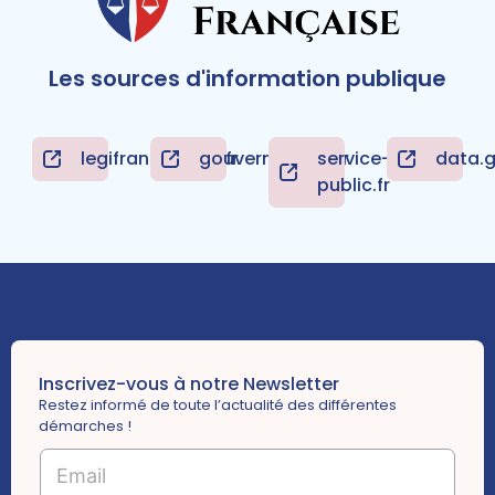
Les sources d'information publique
legifrance.gouv.fr
gouvernement.fr
service-
data.g
public.fr
Inscrivez-vous à notre Newsletter
Restez informé de toute l’actualité des différentes
démarches !
E
m