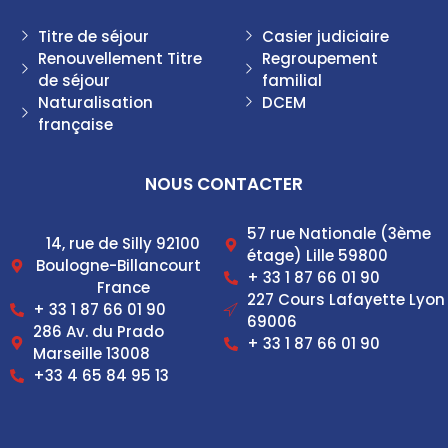
Titre de séjour
Casier judiciaire
Renouvellement Titre
Regroupement
de séjour
familial
Naturalisation
DCEM
française
NOUS CONTACTER
57 rue Nationale (3ème
14, rue de Silly 92100
étage) Lille 59800
Boulogne-Billancourt
+ 33 1 87 66 01 90
France
227 Cours Lafayette Lyon
+ 33 1 87 66 01 90
69006
286 Av. du Prado
+ 33 1 87 66 01 90
Marseille 13008
+33 4 65 84 95 13