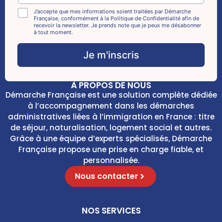
a
*
i
C
J’accepte que mes informations soient traitées par Démarche
E
Française, conformément à la Politique de Confidentialité afin de
l
h
recevoir la newsletter. Je prends note que je peux me désabonner
m
*
e
à tout moment.
a
c
i
k
Je m'inscris
l
b
*
o
x
À PROPOS DE NOUS
e
Démarche Française est une solution complète dédiée
s
à l’accompagnement dans les démarches
*
administratives liées à l’immigration en France : titre
de séjour, naturalisation, logement social et autres.
Grâce à une équipe d’experts spécialisés, Démarche
Française propose une prise en charge fiable, et
personnalisée.
Nous contacter
NOS SERVICES