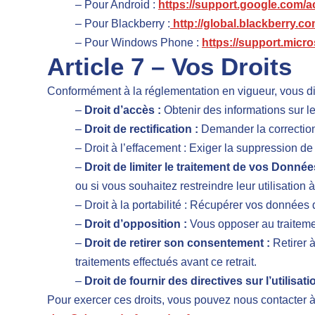
– Pour Android :
https://support.google.com
– Pour Blackberry :
http://global.blackberry.co
– Pour Windows Phone :
https://support.micr
Article 7 – Vos Droits
Conformément à la réglementation en vigueur, vous di
–
Droit d’accès :
Obtenir des informations sur l
–
Droit de rectification :
Demander la correctio
– Droit à l’effacement : Exiger la suppression d
–
Droit de limiter le traitement de vos Donnée
ou si vous souhaitez restreindre leur utilisation à
– Droit à la portabilité : Récupérer vos données d
–
Droit d’opposition :
Vous opposer au traiteme
–
Droit de retirer son consentement :
Retirer à
traitements effectués avant ce retrait.
–
Droit de fournir des directives sur l’utili
Pour exercer ces droits, vous pouvez nous contacter à