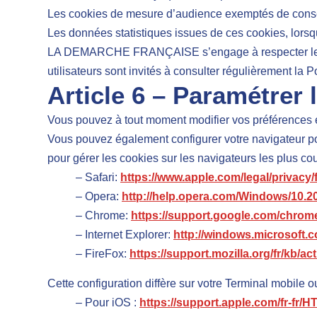
Les cookies de mesure d’audience exemptés de cons
Les données statistiques issues de ces cookies, lorsq
LA DEMARCHE FRANÇAISE s’engage à respecter les dur
utilisateurs sont invités à consulter régulièrement la P
Article 6 – Paramétrer 
Vous pouvez à tout moment modifier vos préférences e
Vous pouvez également configurer votre navigateur pour
pour gérer les cookies sur les navigateurs les plus cou
– Safari:
https://www.apple.com/legal/privacy/
– Opera:
http://help.opera.com/Windows/10.20
– Chrome:
https://support.google.com/chrom
– Internet Explorer:
http://windows.microsoft.
– FireFox:
https://support.mozilla.org/fr/kb
Cette configuration diffère sur votre Terminal mobile ou
– Pour iOS :
https://support.apple.com/fr-fr/