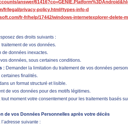
/accounts/answer/61416?co=GENIE.Platform%3DAndroid&hl
m/fr/legal/privacy-policy.html#types-info-d
osoft.com/fr-fr/help/17442/windows-internetexplorer-delete
sposez des droits suivants :
e traitement de vos données.
n de données inexactes.
e vos données, sous certaines conditions.
s :
Demander la limitation du traitement de vos données personn
 certaines finalités.
ans un format structuré et lisible.
nt de vos données pour des motifs légitimes.
 tout moment votre consentement pour les traitements basés sur c
sation de vos Données Personnelles après votre décès
 l’adresse suivante :