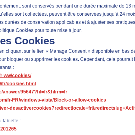
entement, sont conservés pendant une durée maximale de 13 m
u’elles sont collectées, peuvent être conservées jusqu’à 24 mo
ées de conservation applicables et à ajuster ses pratiques e
olitique Cookies pour toute mise à jour.
les Cookies
n cliquant sur le lien « Manage Consent » disponible en bas de 
 bloquer ou supprimer les cookies. Cependant, cela pourrait lim
rants :
fr-ww/cookies/
/fr/cookies.html
e/answer/95647?hl=fr&hlrm=fr
com/fr-FR/windows-vista/Block-or-allow-cookies
/activer-desactivercookies?redirectlocale=fr&redirectslug=
 tablette :
HT201265