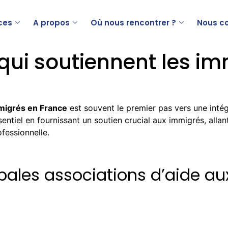
ces
A propos
Où nous rencontrer ?
Nous c
 qui soutiennent les i
mmigrés en France
est souvent le premier pas vers une int
sentiel en fournissant un soutien crucial aux immigrés, alla
ofessionnelle.
cipales associations d’aide a