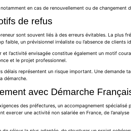
e, notamment en cas de renouvellement ou de changement de
tifs de refus
reneur sont souvent liés à des erreurs évitables. La plus f
op faible, un prévisionnel irréaliste ou l’absence de clients i
et l’activité envisagée constitue également un motif coura
ence et le projet professionnel.
s délais représentent un risque important. Une demande tar
 la démarche.
nement avec Démarche Françai
xigences des préfectures, un accompagnement spécialisé pe
exercer une activité non salariée en France, de l’analyse d
 de séjour la plus adaptée, de structurer un projet cohéren