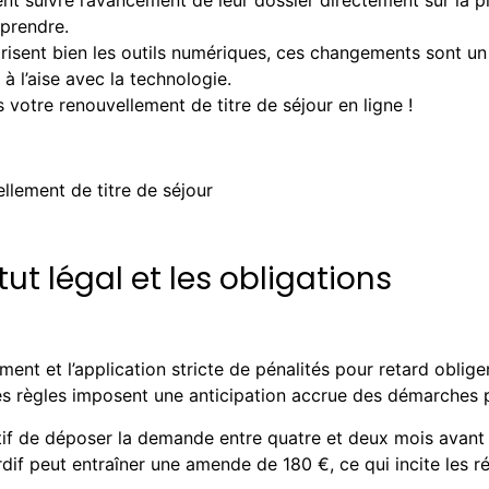
ent suivre l’avancement de leur dossier directement sur la p
eprendre.
trisent bien les outils numériques, ces changements sont un
à l’aise avec la technologie.
otre renouvellement de titre de séjour en ligne !
t légal et les obligations
ent et l’application stricte de pénalités pour retard obligen
es règles imposent une anticipation accrue des démarches po
tif de déposer la demande entre quatre et deux mois avant l’
rdif peut entraîner une amende de 180 €, ce qui incite les 