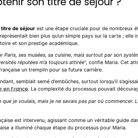
tenir son titre de séjour ?
titre de séjour
est une étape cruciale pour de nombreux ét
représentait bien plus qu’un simple pays sur la carte ; elle 
stoire et son prestige académique.
par Paris, ses musées, sa cuisine, mais surtout par son systè
ersités réputées m’a toujours attirée
“, confie Maria. Cet att
rançaise un tremplin pour sa future carrière.
endant, semblait semé d’embûches, surtout lorsqu’il s’agiss
ur en France
. La complexité du processus pouvait décourag
ce que je voulais, mais je ne savais pas par où commencer.
aise est intervenu, agissant comme un véritable guide dans
ise a illuminé chaque étape du processus pour Maria.