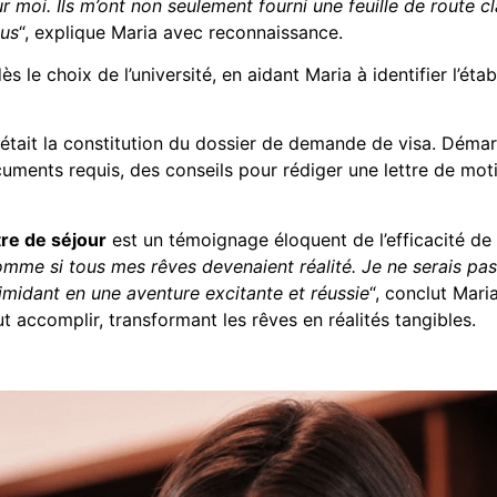
 moi. Ils m’ont non seulement fourni une feuille de route c
sus
“, explique Maria avec reconnaissance.
le choix de l’université, en aidant Maria à identifier l’éta
t était la constitution du dossier de demande de visa. Démar
ocuments requis, des conseils pour rédiger une lettre de mo
tre de séjour
est un témoignage éloquent de l’efficacité d
comme si tous mes rêves devenaient réalité. Je ne serais pa
timidant en une aventure excitante et réussie
“, conclut Mari
accomplir, transformant les rêves en réalités tangibles.