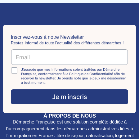
Inscrivez-vous à notre Newsletter
Restez informé de toute l’actualité des différentes démarches !
E
m
a
C
i
C
J’accepte que mes informations soient traitées par Démarche
h
Française, conformément à la Politique de Confidentialité afin de
l
h
recevoir la newsletter. Je prends note que je peux me désabonner
e
*
e
à tout moment.
c
c
k
k
Je m'inscris
b
b
o
o
x
x
e
À PROPOS DE NOUS
e
s
Démarche Française est une solution complète dédiée à
s
C
*
l’accompagnement dans les démarches administratives liées à
h
l’immigration en France : titre de séjour, naturalisation, logement
e