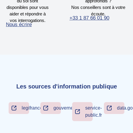
du sol sont
approfondis ?
disponibles pour vous
Nos conseillers sont à votre
aider et répondre à
écoute.
+33 1 87 66 01 90
vos interrogations.
Nous écrire
Les sources d'information publique
legifrance.gouv.fr
gouvernement.fr
service-
data.go
public.fr