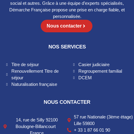
social et autres. Grâce à une équipe d’experts spécialisés,
c
Démarche Française propose une prise en charge fiable, et
k
b
personnalisée.
o
Nous contacter
x
e
s
*
NOS SERVICES
Titre de séjour
Casier judiciaire
Renouvellement Titre de
Regroupement familial
séjour
DCEM
Naturalisation française
NOUS CONTACTER
57 rue Nationale (3ème étage)
14, rue de Silly 92100
Lille 59800
Boulogne-Billancourt
+ 33 1 87 66 01 90
France