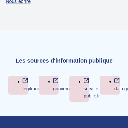
Nous écrire
Les sources d'information publique
legifrance.gouv.fr
gouvernement.fr
service-
data.go
public.fr