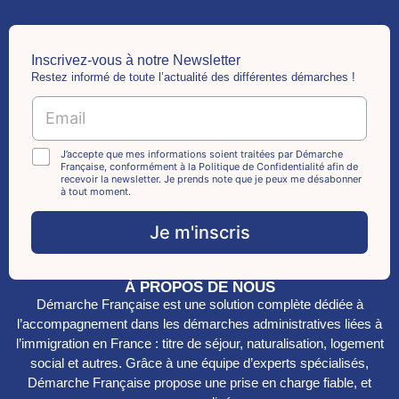
Inscrivez-vous à notre Newsletter
Restez informé de toute l’actualité des différentes démarches !
C
E
h
m
e
a
c
i
C
J’accepte que mes informations soient traitées par Démarche
k
Française, conformément à la Politique de Confidentialité afin de
l
h
b
recevoir la newsletter. Je prends note que je peux me désabonner
*
e
à tout moment.
o
c
x
k
Je m'inscris
e
b
s
o
E
x
m
À PROPOS DE NOUS
e
a
Démarche Française est une solution complète dédiée à
s
i
*
l’accompagnement dans les démarches administratives liées à
l
l’immigration en France : titre de séjour, naturalisation, logement
social et autres. Grâce à une équipe d’experts spécialisés,
Démarche Française propose une prise en charge fiable, et