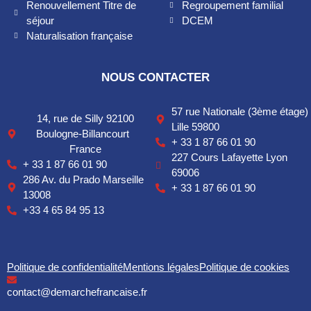
Renouvellement Titre de
Regroupement familial
séjour
DCEM
Naturalisation française
NOUS CONTACTER
57 rue Nationale (3ème étage)
14, rue de Silly 92100
Lille 59800
Boulogne-Billancourt
+ 33 1 87 66 01 90
France
227 Cours Lafayette Lyon
+ 33 1 87 66 01 90
69006
286 Av. du Prado Marseille
+ 33 1 87 66 01 90
13008
+33 4 65 84 95 13
Politique de confidentialité
Mentions légales
Politique de cookies
contact@demarchefrancaise.fr