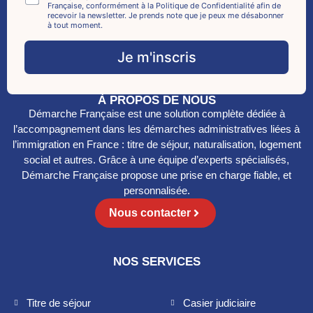
m
Française, conformément à la Politique de Confidentialité afin de
l
h
recevoir la newsletter. Je prends note que je peux me désabonner
a
*
e
à tout moment.
i
c
l
k
Je m'inscris
*
b
*
o
x
À PROPOS DE NOUS
e
Démarche Française est une solution complète dédiée à
s
*
l’accompagnement dans les démarches administratives liées à
l’immigration en France : titre de séjour, naturalisation, logement
social et autres. Grâce à une équipe d’experts spécialisés,
Démarche Française propose une prise en charge fiable, et
personnalisée.
Nous contacter
NOS SERVICES
Titre de séjour
Casier judiciaire