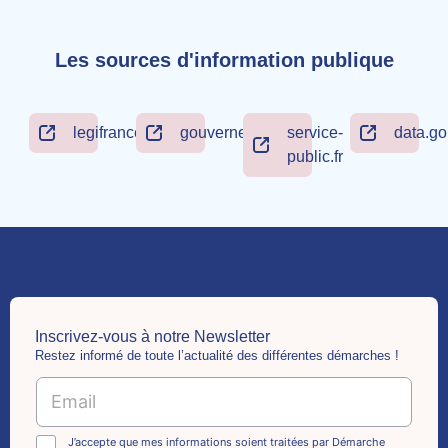
Les sources d'information publique
legifrance.gouv.fr
gouvernement.fr
service-
data.go
public.fr
Inscrivez-vous à notre Newsletter
Restez informé de toute l’actualité des différentes démarches !
E
m
a
E
i
C
J’accepte que mes informations soient traitées par Démarche