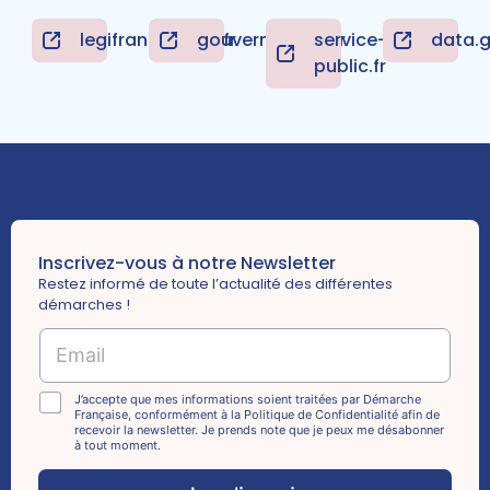
legifrance.gouv.fr
gouvernement.fr
service-
data.g
public.fr
Inscrivez-vous à notre Newsletter
Restez informé de toute l’actualité des différentes
démarches !
*
E
C
m
h
a
e
i
C
J’accepte que mes informations soient traitées par Démarche
c
Française, conformément à la Politique de Confidentialité afin de
l
h
k
recevoir la newsletter. Je prends note que je peux me désabonner
*
e
à tout moment.
b
c
o
k