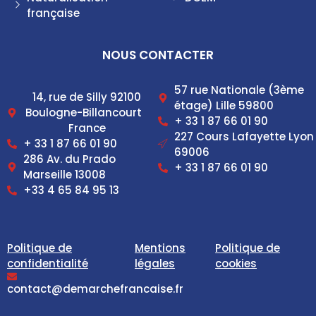
française
NOUS CONTACTER
57 rue Nationale (3ème
14, rue de Silly 92100
étage) Lille 59800
Boulogne-Billancourt
+ 33 1 87 66 01 90
France
227 Cours Lafayette Lyon
+ 33 1 87 66 01 90
69006
286 Av. du Prado
+ 33 1 87 66 01 90
Marseille 13008
+33 4 65 84 95 13
Politique de
Mentions
Politique de
confidentialité
légales
cookies
contact@demarchefrancaise.fr