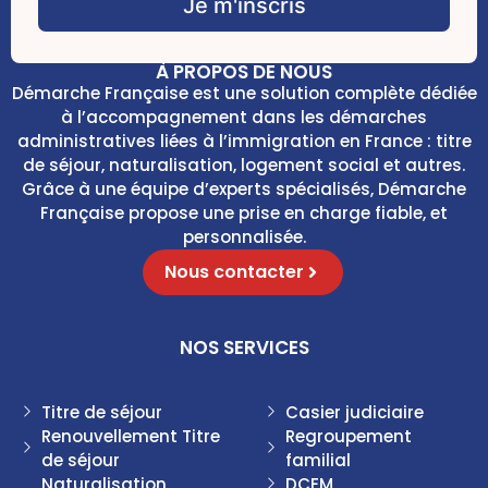
Je m'inscris
x
b
e
o
s
x
E
À PROPOS DE NOUS
e
m
Démarche Française est une solution complète dédiée
s
a
à l’accompagnement dans les démarches
*
i
administratives liées à l’immigration en France : titre
l
de séjour, naturalisation, logement social et autres.
Grâce à une équipe d’experts spécialisés, Démarche
Française propose une prise en charge fiable, et
personnalisée.
Nous contacter
NOS SERVICES
Titre de séjour
Casier judiciaire
Renouvellement Titre
Regroupement
de séjour
familial
Naturalisation
DCEM