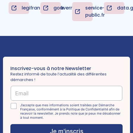
legifrance.gouv.fr
gouvernement.fr
service-
data.g
public.fr
Inscrivez-vous à notre Newsletter
Restez informé de toute l’actualité des différentes
démarches !
*
E
C
m
h
a
e
i
C
J’accepte que mes informations soient traitées par Démarche
c
Française, conformément à la Politique de Confidentialité afin de
l
h
k
recevoir la newsletter. Je prends note que je peux me désabonner
*
e
à tout moment.
b
c
o
k
Je m'inscris
x