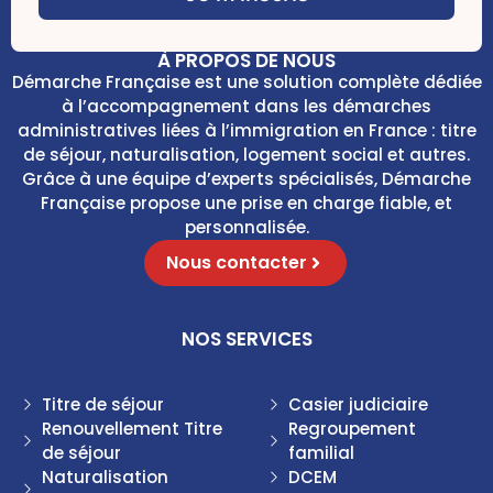
b
e
o
s
x
C
À PROPOS DE NOUS
e
h
Démarche Française est une solution complète dédiée
s
e
à l’accompagnement dans les démarches
*
c
administratives liées à l’immigration en France : titre
k
de séjour, naturalisation, logement social et autres.
b
Grâce à une équipe d’experts spécialisés, Démarche
o
x
Française propose une prise en charge fiable, et
e
personnalisée.
s
Nous contacter
NOS SERVICES
Titre de séjour
Casier judiciaire
Renouvellement Titre
Regroupement
de séjour
familial
Naturalisation
DCEM