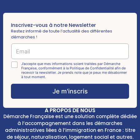
Inscrivez-vous à notre Newsletter
Restez informé de toute l’actualité des différentes
démarches !
E
E
m
m
a
a
i
i
C
J’accepte que mes informations soient traitées par Démarche
l
Française, conformément à la Politique de Confidentialité afin de
l
h
*
recevoir la newsletter. Je prends note que je peux me désabonner
*
e
à tout moment.
E
c
m
k
Je m'inscris
a
b
i
o
l
x
À PROPOS DE NOUS
e
Démarche Française est une solution complète dédiée
s
à l’accompagnement dans les démarches
*
administratives liées à l’immigration en France : titre
de séjour, naturalisation, logement social et autres.