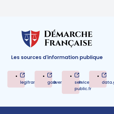
Les sources d'information publique
legifrance.gouv.fr
gouvernement.fr
service-
data.
public.fr