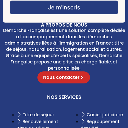
k
k
Je m'inscris
b
b
o
o
x
x
e
À PROPOS DE NOUS
e
s
Démarche Française est une solution complète dédiée
s
*
à l’accompagnement dans les démarches
*
*
administratives liées à l’immigration en France : titre
de séjour, naturalisation, logement social et autres.
Grâce à une équipe d’experts spécialisés, Démarche
Française propose une prise en charge fiable, et
personnalisée.
Nous contacter
NOS SERVICES
Titre de séjour
Casier judiciaire
Renouvellement
Regroupement