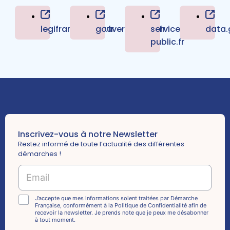
legifrance.gouv.fr
gouvernement.fr
service-
data.
public.fr
Inscrivez-vous à notre Newsletter
Restez informé de toute l’actualité des différentes
démarches !
E
m
a
C
i
C
J’accepte que mes informations soient traitées par Démarche
h
Française, conformément à la Politique de Confidentialité afin de
l
h
recevoir la newsletter. Je prends note que je peux me désabonner
e
*
e
à tout moment.
c
c