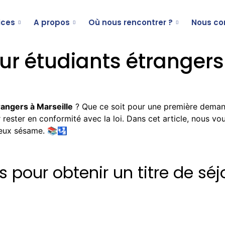
ices
A propos
Où nous rencontrer ?
Nous co
our étudiants étrangers
rangers à Marseille
?
Que ce soit pour une première demand
ester en conformité avec la loi. Dans cet article, nous vou
ieux sésame. 📚🛂
s pour obtenir un titre de séj