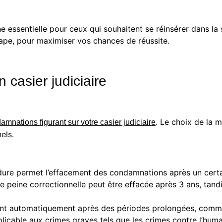
essentielle pour ceux qui souhaitent se réinsérer dans la s
ape, pour maximiser vos chances de réussite.
 casier judiciaire
. Le choix de la 
amnations figurant sur votre casier judiciaire
els.
édure permet l’effacement des condamnations après un certain
eine correctionnelle peut être effacée après 3 ans, tandis
ervient automatiquement après des périodes prolongées, com
licable aux crimes graves tels que les crimes contre l’huma