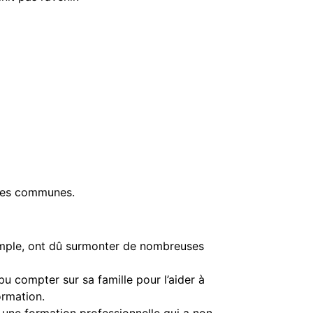
apes communes.
xemple, ont dû surmonter de nombreuses
 pu compter sur sa famille pour l’aider à
ormation.
 une formation professionnelle qui a non