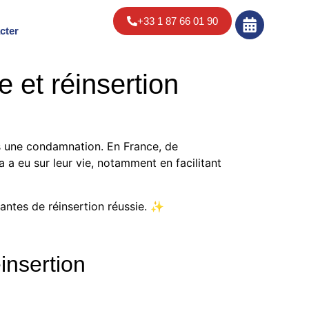
+33 1 87 66 01 90
cter
 et réinsertion
ès une condamnation. En France, de
 a eu sur leur vie, notamment en facilitant
rantes de réinsertion réussie. ✨
éinsertion