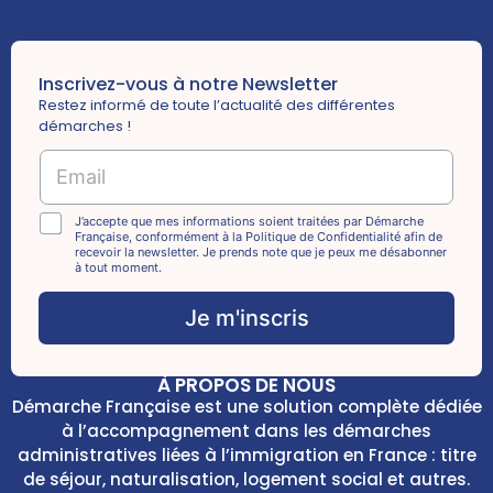
Inscrivez-vous à notre Newsletter
Restez informé de toute l’actualité des différentes
démarches !
*
E
*
m
a
i
C
J’accepte que mes informations soient traitées par Démarche
Française, conformément à la Politique de Confidentialité afin de
l
h
recevoir la newsletter. Je prends note que je peux me désabonner
*
e
à tout moment.
c
k
Je m'inscris
b
o
x
À PROPOS DE NOUS
e
Démarche Française est une solution complète dédiée
s
à l’accompagnement dans les démarches
*
administratives liées à l’immigration en France : titre
de séjour, naturalisation, logement social et autres.