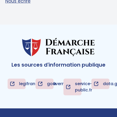
Nous écrire
Les sources d'information publique
legifrance.gouv.fr
gouvernement.fr
service-
data.g
public.fr