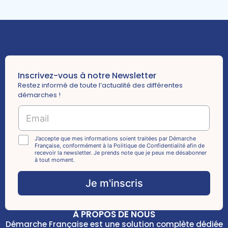
Inscrivez-vous à notre Newsletter
Restez informé de toute l’actualité des différentes
démarches !
E
m
a
C
i
C
J’accepte que mes informations soient traitées par Démarche
h
Française, conformément à la Politique de Confidentialité afin de
l
h
recevoir la newsletter. Je prends note que je peux me désabonner
e
*
e
à tout moment.
c
c
k
k
Je m'inscris
b
b
o
o
x
x
e
À PROPOS DE NOUS
e
s
Démarche Française est une solution complète dédiée
s