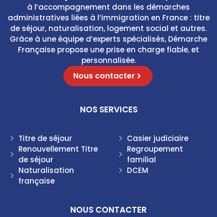
C
à l’accompagnement dans les démarches
*
h
administratives liées à l’immigration en France : titre
e
de séjour, naturalisation, logement social et autres.
c
Grâce à une équipe d’experts spécialisés, Démarche
k
Française propose une prise en charge fiable, et
b
o
personnalisée.
x
Nous contacter
e
s
E
m
NOS SERVICES
a
i
l
Titre de séjour
Casier judiciaire
Renouvellement Titre
Regroupement
de séjour
familial
Naturalisation
DCEM
française
NOUS CONTACTER