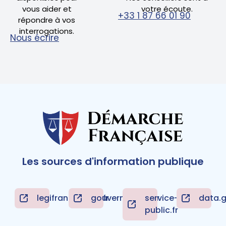
vous aider et
votre écoute.
+33 1 87 66 01 90
répondre à vos
interrogations.
Nous écrire
Les sources d'information publique
legifrance.gouv.fr
gouvernement.fr
service-
data.g
public.fr