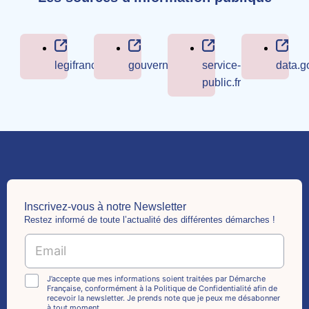
legifrance.gouv.fr
gouvernement.fr
service-
data.go
public.fr
Inscrivez-vous à notre Newsletter
Restez informé de toute l’actualité des différentes démarches !
E
m
a
E
i
C
J’accepte que mes informations soient traitées par Démarche
m
Française, conformément à la Politique de Confidentialité afin de
l
h
recevoir la newsletter. Je prends note que je peux me désabonner
a
*
e
à tout moment.