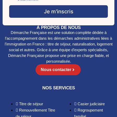
i
c
l
k
Je m'inscris
E
b
m
o
a
x
i
À PROPOS DE NOUS
e
l
Démarche Française est une solution complète dédiée à
s
*
*
l’accompagnement dans les démarches administratives liées à
l’immigration en France : titre de séjour, naturalisation, logement
social et autres. Grâce à une équipe d’experts spécialisés,
Démarche Française propose une prise en charge fiable, et
personnalisée.
Nous contacter
NOS SERVICES
Titre de séjour
Casier judiciaire
Renouvellement Titre
Regroupement
de séjour
familial