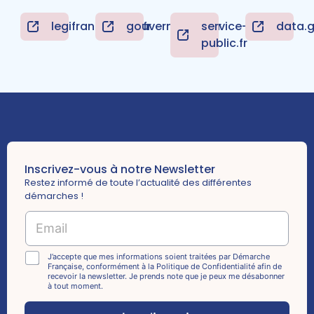
legifrance.gouv.fr
gouvernement.fr
service-
data.g
public.fr
Inscrivez-vous à notre Newsletter
Restez informé de toute l’actualité des différentes
démarches !
E
E
m
m
a
a
i
i
C
J’accepte que mes informations soient traitées par Démarche
l
Française, conformément à la Politique de Confidentialité afin de
l
h
C
recevoir la newsletter. Je prends note que je peux me désabonner
*
e
à tout moment.
h
c
e
k