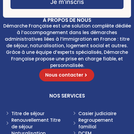
Je m'inscris
c
b
k
o
b
x
o
À PROPOS DE NOUS
e
x
Démarche Française est une solution complète dédiée
s
e
à l’accompagnement dans les démarches
*
s
administratives liées à l’immigration en France : titre
C
de séjour, naturalisation, logement social et autres.
h
Grâce à une équipe d’experts spécialisés, Démarche
e
c
Française propose une prise en charge fiable, et
k
personnalisée.
b
Nous contacter
o
x
e
s
NOS SERVICES
Titre de séjour
Casier judiciaire
Renouvellement Titre
Regroupement
de séjour
familial
Naturalisation
DCEM