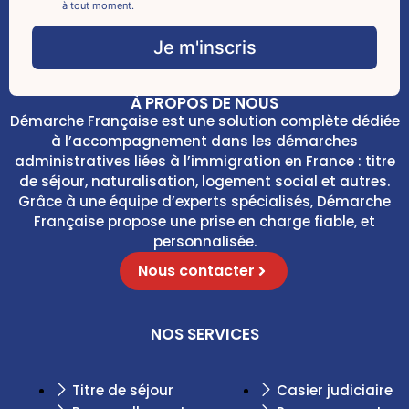
*
e
à tout moment.
i
c
l
k
Je m'inscris
C
b
h
o
e
x
c
À PROPOS DE NOUS
e
k
Démarche Française est une solution complète dédiée
s
b
à l’accompagnement dans les démarches
*
o
administratives liées à l’immigration en France : titre
x
de séjour, naturalisation, logement social et autres.
e
Grâce à une équipe d’experts spécialisés, Démarche
s
Française propose une prise en charge fiable, et
E
m
personnalisée.
a
Nous contacter
i
l
NOS SERVICES
Titre de séjour
Casier judiciaire