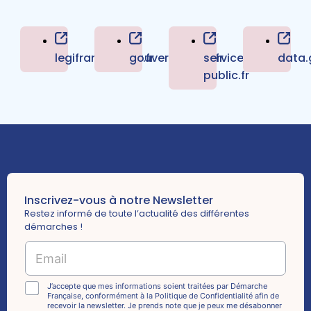
legifrance.gouv.fr
gouvernement.fr
service-
data.
public.fr
Inscrivez-vous à notre Newsletter
Restez informé de toute l’actualité des différentes
démarches !
E
m
a
E
i
C
J’accepte que mes informations soient traitées par Démarche
m
Française, conformément à la Politique de Confidentialité afin de
l
h
recevoir la newsletter. Je prends note que je peux me désabonner
a