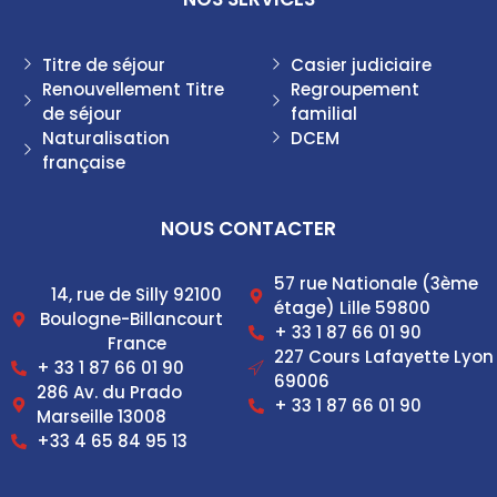
Titre de séjour
Casier judiciaire
Renouvellement Titre
Regroupement
de séjour
familial
Naturalisation
DCEM
française
NOUS CONTACTER
57 rue Nationale (3ème
14, rue de Silly 92100
étage) Lille 59800
Boulogne-Billancourt
+ 33 1 87 66 01 90
France
227 Cours Lafayette Lyon
+ 33 1 87 66 01 90
69006
286 Av. du Prado
+ 33 1 87 66 01 90
Marseille 13008
+33 4 65 84 95 13