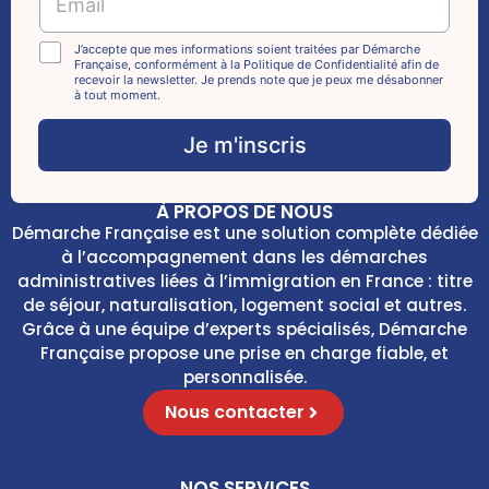
m
a
E
i
C
J’accepte que mes informations soient traitées par Démarche
m
Française, conformément à la Politique de Confidentialité afin de
l
h
recevoir la newsletter. Je prends note que je peux me désabonner
a
*
e
à tout moment.
i
c
l
k
Je m'inscris
C
b
h
o
e
x
c
À PROPOS DE NOUS
e
k
Démarche Française est une solution complète dédiée
s
b
à l’accompagnement dans les démarches
*
o
administratives liées à l’immigration en France : titre
x
de séjour, naturalisation, logement social et autres.
e
Grâce à une équipe d’experts spécialisés, Démarche
s
Française propose une prise en charge fiable, et
*
personnalisée.
Nous contacter
NOS SERVICES