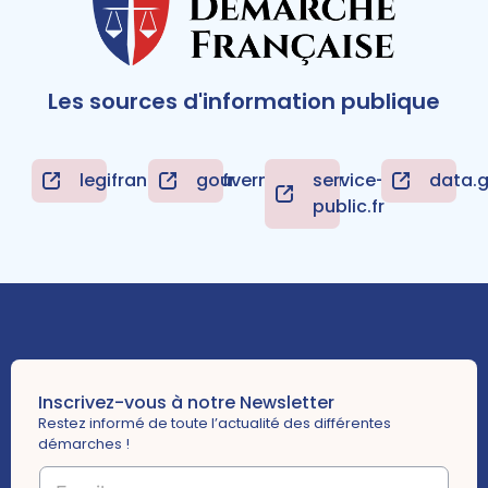
Les sources d'information publique
legifrance.gouv.fr
gouvernement.fr
service-
data.g
public.fr
Inscrivez-vous à notre Newsletter
Restez informé de toute l’actualité des différentes
démarches !
E