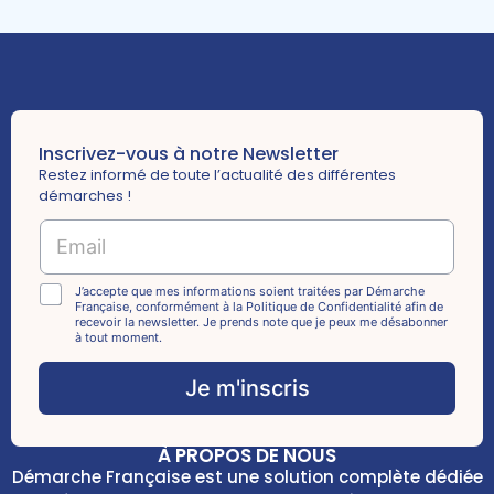
Inscrivez-vous à notre Newsletter
Restez informé de toute l’actualité des différentes
démarches !
*
E
*
m
C
a
h
i
C
J’accepte que mes informations soient traitées par Démarche
e
Française, conformément à la Politique de Confidentialité afin de
l
h
c
recevoir la newsletter. Je prends note que je peux me désabonner
*
e
à tout moment.
k
c
b
k
Je m'inscris
o
b
x
o
e
x
s
À PROPOS DE NOUS
e
Démarche Française est une solution complète dédiée
s