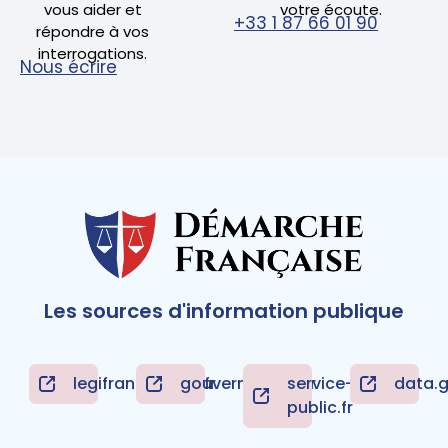
vous aider et
votre écoute.
+33 1 87 66 01 90
répondre à vos
interrogations.
Nous écrire
Les sources d'information publique
legifrance.gouv.fr
gouvernement.fr
service-
data.g
public.fr